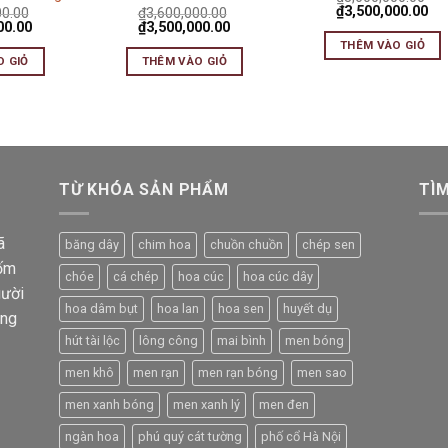
₫
3,500,000.00
00.00
₫
3,600,000.00
00.00
₫
3,500,000.00
THÊM VÀO GIỎ
O GIỎ
THÊM VÀO GIỎ
TỪ KHÓA SẢN PHẨM
TÌ
ã
băng dây
chim hoa
chuồn chuồn
chép sen
gốm
chóe
cá chép
hoa cúc
hoa cúc dây
gười
hoa dâm bụt
hoa lan
hoa sen
huyết dụ
ông
hút tài lộc
lông công
mai bình
men bóng
men khô
men rạn
men rạn bóng
men sao
men xanh bóng
men xanh lý
men đen
ngàn hoa
phú quý cát tường
phố cổ Hà Nội