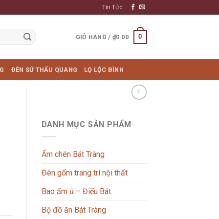
Tin Tức
0
GIỎ HÀNG /
₫
0.00
NG
ĐÈN SỨ THẤU QUANG
LỌ LỘC BÌNH
DANH MỤC SẢN PHẨM
Ấm chén Bát Tràng
Đèn gốm trang trí nội thất
Bao ấm ủ – Điếu Bát
Bộ đồ ăn Bát Tràng