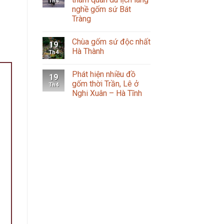
Th4
nghề gốm sứ Bát
Tràng
Chùa gốm sứ độc nhất
19
Hà Thành
Th4
Phát hiện nhiều đồ
19
gốm thời Trần, Lê ở
Th4
Nghi Xuân – Hà Tĩnh