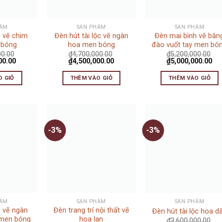
HẨM
SẢN PHẨM
SẢN PHẨM
h vẽ chim
Đèn hút tài lộc vẽ ngàn
Đèn mai bình vẽ băn
 bóng
hoa men bóng
đào vuốt tay men bó
00.00
₫
4,700,000.00
₫
5,200,000.00
00.00
₫
4,500,000.00
₫
5,000,000.00
O GIỎ
THÊM VÀO GIỎ
THÊM VÀO GIỎ
-3%
-3%
HẨM
SẢN PHẨM
SẢN PHẨM
h vẽ ngàn
Đèn trang trí nội thất vẽ
Đèn hút tài lộc hoa d
 men bóng
hoa lan
₫
3,600,000.00