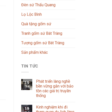
Đèn sứ Thấu Quang
Lọ Lộc Bình
Quà tặng gốm sứ
Tranh gốm sứ Bát Tràng
Tượng gốm sứ Bát Tràng
Sản phẩm khác
TIN TỨC
Phát triển làng nghề
19
bền vững gắn với bảo
Th4
tồn các giá trị truyền
thống
Kinh nghiệm khi đi
19
tham quan du lịch làng