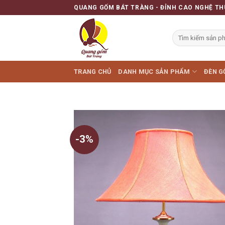
Skip
QUANG GỐM BÁT TRÀNG - ĐỈNH CAO NGHỆ TH
to
content
TRANG CHỦ
DANH MỤC SẢN PHẨM
ĐÈN G
-3%