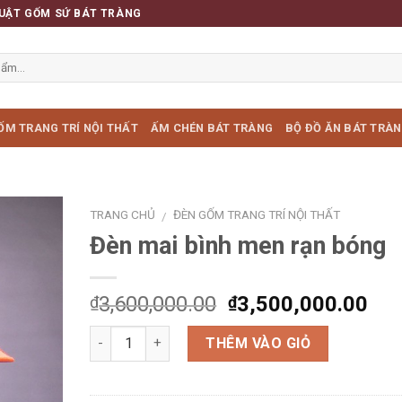
UẬT GỐM SỨ BÁT TRÀNG
ỐM TRANG TRÍ NỘI THẤT
ẤM CHÉN BÁT TRÀNG
BỘ ĐỒ ĂN BÁT TRÀ
TRANG CHỦ
ĐÈN GỐM TRANG TRÍ NỘI THẤT
/
Đèn mai bình men rạn bóng
3,600,000.00
3,500,000.00
₫
₫
Số lượng
THÊM VÀO GIỎ