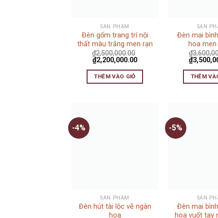
SẢN PHẨM
SẢN P
Đèn gốm trang trí nội
Đèn mai bìn
thất màu trắng men rạn
hoa men
₫
2,500,000.00
₫
3,600,0
₫
2,200,000.00
₫
3,500,0
THÊM VÀO GIỎ
THÊM VÀ
-4%
-5%
SẢN PHẨM
SẢN P
Đèn hút tài lộc vẽ ngàn
Đèn mai bìn
hoa
hoa vuốt tay