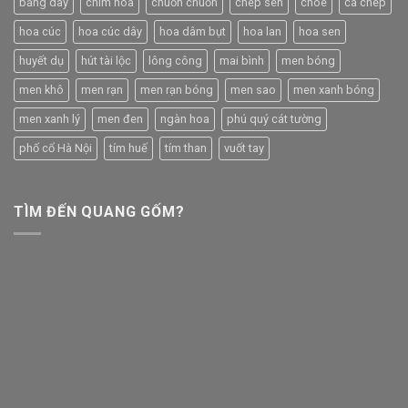
băng dây
chim hoa
chuồn chuồn
chép sen
chóe
cá chép
hoa cúc
hoa cúc dây
hoa dâm bụt
hoa lan
hoa sen
huyết dụ
hút tài lộc
lông công
mai bình
men bóng
men khô
men rạn
men rạn bóng
men sao
men xanh bóng
men xanh lý
men đen
ngàn hoa
phú quý cát tường
phố cổ Hà Nội
tím huế
tím than
vuốt tay
TÌM ĐẾN QUANG GỐM?