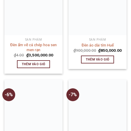
SẢN PHẨM
SẢN PHẨM
Đèn ấm vẽ cá chép hoa sen
Đèn áo dài tím Huế
men rạn
₫
900,000.00
₫
850,000.00
₫
4.00
₫
3,500,000.00
THÊM VÀO GIỎ
THÊM VÀO GIỎ
-6%
-7%