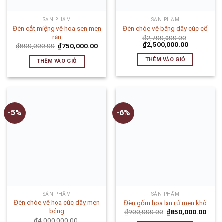
SẢN PHẨM
SẢN PHẨM
Đèn cắt miệng vẽ hoa sen men
Đèn chóe vẽ băng dây cúc cổ
rạn
₫
2,700,000.00
₫
2,500,000.00
₫
800,000.00
₫
750,000.00
THÊM VÀO GIỎ
THÊM VÀO GIỎ
-5%
-6%
SẢN PHẨM
SẢN PHẨM
Đèn chóe vẽ hoa cúc dây men
Đèn gốm hoa lan rủ men khô
bóng
₫
900,000.00
₫
850,000.00
₫
4,000,000.00