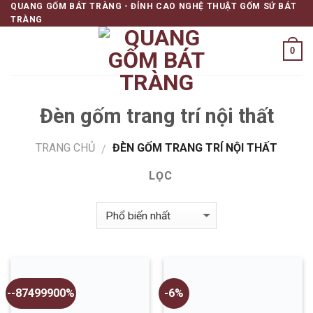
QUANG GỐM BÁT TRÀNG - ĐỈNH CAO NGHỆ THUẬT GỐM SỨ BÁT
Skip
TRÀNG
to
content
0
Đèn gốm trang trí nội thất
TRANG CHỦ
ĐÈN GỐM TRANG TRÍ NỘI THẤT
/
LỌC
--87499900%
-6%