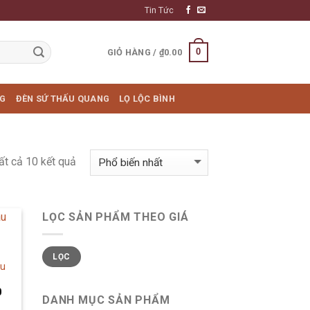
Tin Tức
0
GIỎ HÀNG /
₫
0.00
NG
ĐÈN SỨ THẤU QUANG
LỌ LỘC BÌNH
ất cả 10 kết quả
LỌC SẢN PHẨM THEO GIÁ
LỌC
àu
0
DANH MỤC SẢN PHẨM