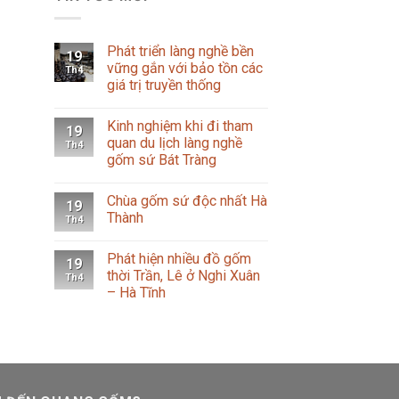
Phát triển làng nghề bền
19
vững gắn với bảo tồn các
Th4
giá trị truyền thống
Kinh nghiệm khi đi tham
19
quan du lịch làng nghề
Th4
gốm sứ Bát Tràng
Chùa gốm sứ độc nhất Hà
19
Thành
Th4
Phát hiện nhiều đồ gốm
19
thời Trần, Lê ở Nghi Xuân
Th4
– Hà Tĩnh