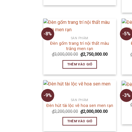
-8%
-5%
SẢN PHẨM
Đèn gốm trang trí nội thất màu
trắng men rạn
₫
3,000,000.00
₫
2,750,000.00
THÊM VÀO GIỎ
-9%
-3%
SẢN PHẨM
Đèn hút tài lộc vẽ hoa sen men rạn
₫
2,200,000.00
₫
2,000,000.00
THÊM VÀO GIỎ