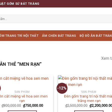
UẬT GỐM SỨ BÁT TRÀNG
ỐM TRANG TRÍ NỘI THẤT
ẤM CHÉN BÁT TRÀNG
BỘ ĐỒ ĂN BÁT TRÀ
Xem t
ẮN THẺ “MEN RẠN”
-12%
SẢN PHẨM
SẢN PHẨM
èn cắt miệng vẽ hoa sen men
Đèn gốm trang trí nội thất m
rạn
trắng men rạn
₫
800,000.00
₫
750,000.00
₫
2,500,000.00
₫
2,200,000.0