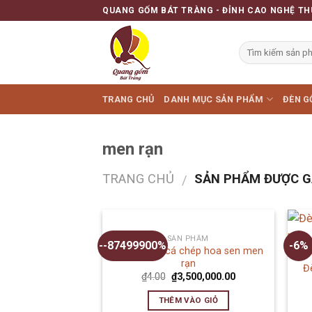
Skip
QUANG GỐM BÁT TRÀNG - ĐỈNH CAO NGHỆ TH
to
content
TRANG CHỦ
DANH MỤC SẢN PHẨM
ĐÈN G
men rạn
TRANG CHỦ
SẢN PHẨM ĐƯỢC G
/
SẢN PHẨM
--87499900%
-6%
Đèn ấm vẽ cá chép hoa sen men
rạn
Đ
₫
4.00
₫
3,500,000.00
THÊM VÀO GIỎ