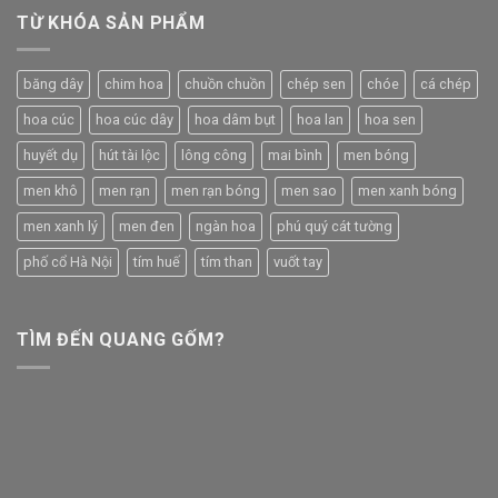
TỪ KHÓA SẢN PHẨM
băng dây
chim hoa
chuồn chuồn
chép sen
chóe
cá chép
hoa cúc
hoa cúc dây
hoa dâm bụt
hoa lan
hoa sen
huyết dụ
hút tài lộc
lông công
mai bình
men bóng
men khô
men rạn
men rạn bóng
men sao
men xanh bóng
men xanh lý
men đen
ngàn hoa
phú quý cát tường
phố cổ Hà Nội
tím huế
tím than
vuốt tay
TÌM ĐẾN QUANG GỐM?