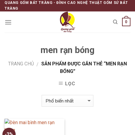
QUANG GỐM BÁT TRÀNG - ĐỈNH CAO NGHỆ THUẬT GỐM SỨ BÁT
Skip
TRÀNG
to
content
0
men rạn bóng
TRANG CHỦ
SẢN PHẨM ĐƯỢC GẮN THẺ “MEN RẠN
/
BÓNG”
LỌC
-3%